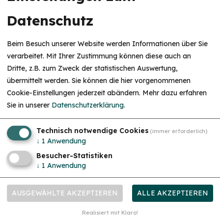
Datenschutz
Vortrags- und Informationsveranstaltungen
Do. 10.09.26
Baby- & Kleinkindschlaf verstehen
Beim Besuch unserer Website werden Informationen über Sie
Ohne Druck, ohne Schlaftraining, ohne schlechtes Gewissen
verarbeitet. Mit Ihrer Zustimmung können diese auch an
Dritte, z.B. zum Zweck der statistischen Auswertung,
übermittelt werden. Sie können die hier vorgenommenen
Cookie-Einstellungen jederzeit abändern.
Mehr dazu erfahren
Sie in unserer
Datenschutzerklärung
.
HINWEIS
Christkind & Engel gesucht!
Technisch notwendige Cookies
(immer erforderlich)
Wir suchen dich als Christkind oder Engel. Hast
↓
1
Anwendung
du Lust das Gesicht der Treuchtlinger
Schlossweihnacht zu sein, den Gästen ein
Besucher-Statistiken
Lächeln ins Gesicht zu zaubern und Freude und
↓
1
Anwendung
Herzlichkeit auszustrahlen? Dann melde dich
Workshops & Seminare
gerne bei uns!...
mehr
Do. 17.09.26
"Wie Familienleben leichter wird wenn alle wirklich
AUSGEWÄHLTE AKZEPTIEREN
ALLE AKZEPTIEREN
gesehen werden"
Bedürfnisorientiert leben, ohne dich selbst zu verlieren
Realisiert mit Klaro!