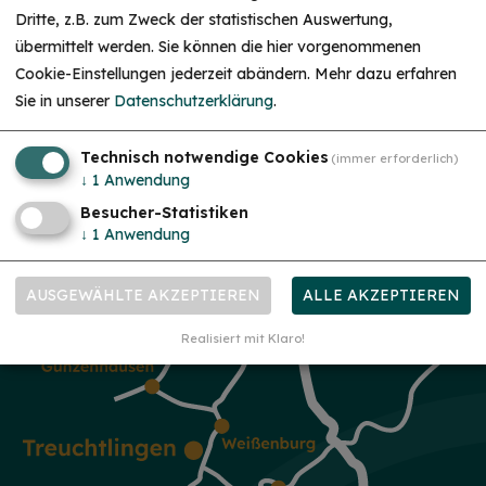
Dritte, z.B. zum Zweck der statistischen Auswertung,
HINWEIS
übermittelt werden. Sie können die hier vorgenommenen
Christkind & Engel gesucht!
Cookie-Einstellungen jederzeit abändern.
Mehr dazu erfahren
Wir suchen dich als Christkind oder Engel. Hast
Sie in unserer
Datenschutzerklärung
.
du Lust das Gesicht der Treuchtlinger
Schlossweihnacht zu sein, den Gästen ein
Lächeln ins Gesicht zu zaubern und Freude und
Herzlichkeit auszustrahlen? Dann melde dich
Technisch notwendige Cookies
(immer erforderlich)
gerne bei uns!...
mehr
↓
1
Anwendung
Besucher-Statistiken
↓
1
Anwendung
AUSGEWÄHLTE AKZEPTIEREN
ALLE AKZEPTIEREN
Realisiert mit Klaro!