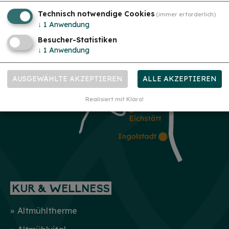
Technisch notwendige Cookies
(immer erforderlich)
mehr
↓
1
Anwendung
Besucher-Statistiken
↓
1
Anwendung
AUSGEWÄHLTE AKZEPTIEREN
ALLE AKZEPTIEREN
Realisiert mit Klaro!
KUR & WELLNESS
Altmühltherme