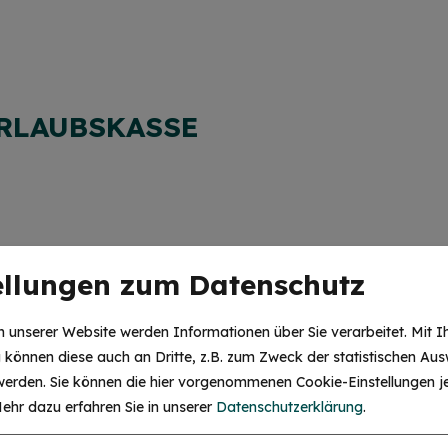
URLAUBSKASSE
ellungen zum Datenschutz
ße 8 | 91757 Treuchtlingen
 | www.anjas-museumscafe.de
 unserer Website werden Informationen über Sie verarbeitet. Mit I
können diese auch an Dritte, z.B. zum Zweck der statistischen Aus
Shop-Artikel
 werden. Sie können die hier vorgenommenen Cookie-Einstellungen je
HINWEIS
ehr dazu erfahren Sie in unserer
Datenschutzerklärung
.
Christkind & Engel gesucht!
ben
Wir suchen dich als Christkind oder Engel. Hast