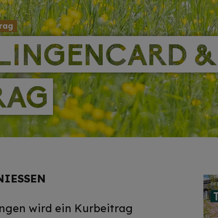
rag
LINGENCARD &
LINGENCARD &
RAG
RAG
NIESSEN
ingen wird ein Kurbeitrag