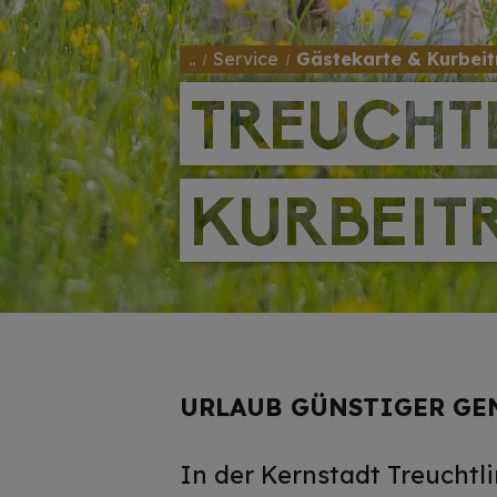
..
Service
Gästekarte & Kurbeit
TREUCHT
TREUCHT
KURBEIT
KURBEIT
URLAUB GÜNSTIGER GE
In der Kernstadt Treuchtl