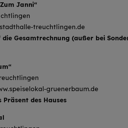
„Zum Janni“
uchtlingen
stadthalle-treuchtlingen.de
 die Gesamtrechnung (außer bei Sonder
aum“
Treuchtlingen
 www.speiselokal-gruenerbaum.de
es Präsent des Hauses
al