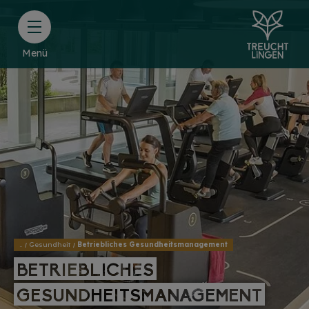
Menü
..
Gesundheit
Betriebliches Gesundheitsmanagement
BETRIEBLICHES
BETRIEBLICHES
GESUNDHEITSMANAGEMENT
GESUNDHEITSMANAGEMENT