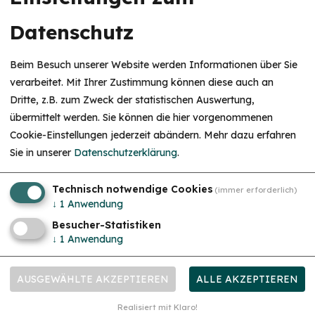
Nutzung von Synergieeffekten durch die
Vernetzung der regionalen Dienstleister in allen
Datenschutz
Bereichen des Gesundheitswesens
Beim Besuch unserer Website werden Informationen über Sie
verarbeitet. Mit Ihrer Zustimmung können diese auch an
Dritte, z.B. zum Zweck der statistischen Auswertung,
HINWEIS
Flyer Betriebliches Gesundheitsmanagement
übermittelt werden. Sie können die hier vorgenommenen
Christkind & Engel gesucht!
Cookie-Einstellungen jederzeit abändern.
Mehr dazu erfahren
Wir suchen dich als Christkind oder Engel. Hast
Sie in unserer
Datenschutzerklärung
.
du Lust das Gesicht der Treuchtlinger
Schlossweihnacht zu sein, den Gästen ein
IHR ANSPRECHPARTNER
Lächeln ins Gesicht zu zaubern und Freude und
Herzlichkeit auszustrahlen? Dann melde dich
Technisch notwendige Cookies
(immer erforderlich)
gerne bei uns!...
mehr
Altmühlvital GmbH
↓
1
Anwendung
Bürgermeister-Döbler-Allee 12
Besucher-Statistiken
91757 Treuchtlingen
↓
1
Anwendung
09142 960377
AUSGEWÄHLTE AKZEPTIEREN
ALLE AKZEPTIEREN
Realisiert mit Klaro!