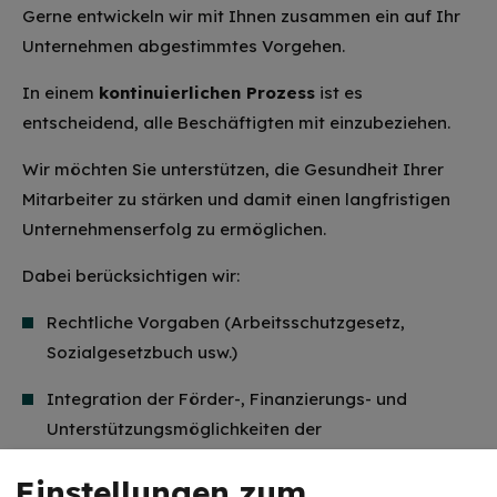
Gerne entwickeln wir mit Ihnen zusammen ein auf Ihr
Unternehmen abgestimmtes Vorgehen.
In einem
kontinuierlichen Prozess
ist es
entscheidend, alle Beschäftigten mit einzubeziehen.
Wir möchten Sie unterstützen, die Gesundheit Ihrer
Mitarbeiter zu stärken und damit einen langfristigen
Unternehmenserfolg zu ermöglichen.
Dabei berücksichtigen wir:
Rechtliche Vorgaben (Arbeitsschutzgesetz,
Sozialgesetzbuch usw.)
Integration der Förder-, Finanzierungs- und
Unterstützungsmöglichkeiten der
Sozialversicherungsträger
Einstellungen zum