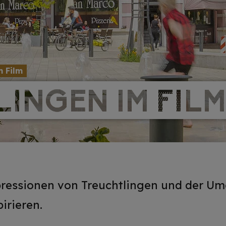
m Film
INGEN IM FIL
INGEN IM FIL
pressionen von Treuchtlingen und der Um
irieren.