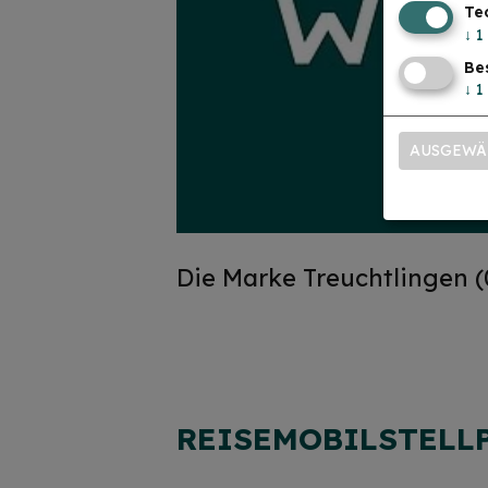
Te
↓
1
Be
↓
1
AUSGEWÄ
Die Marke Treuchtlingen (
REISEMOBILSTELL