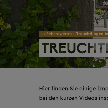
..
Sehenswertes
Treuchtlingen i
TREUCHTL
TREUCHTL
Hier finden Sie einige Im
bei den kurzen Videos insp