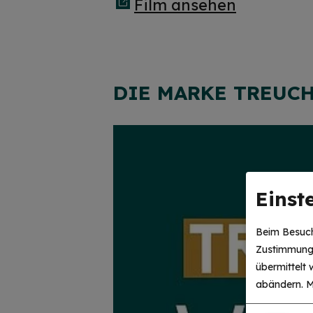
Film ansehen
DIE MARKE TREUC
Einst
Beim Besuch
Zustimmung 
übermittelt
abändern.
M