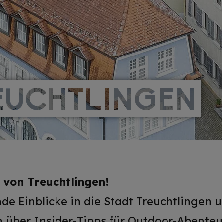
EUCHTLINGEN
EUCHTLINGEN
 von Treuchtlingen!
de Einblicke in die Stadt Treuchtlingen
n
über Insider-Tipps für
Outdoor-Abenteu