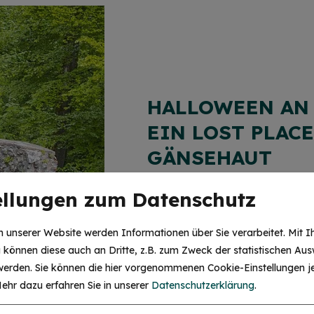
HALLOWEEN AN 
EIN LOST PLAC
GÄNSEHAUT
ellungen zum Datenschutz
Entdecke den Lost Pla
Uhlbergkapelle und i
 unserer Website werden Informationen über Sie verarbeitet. Mit I
einem unvergessliche
können diese auch an Dritte, z.B. zum Zweck der statistischen Aus
 werden. Sie können die hier vorgenommenen Cookie-Einstellungen je
ehr dazu erfahren Sie in unserer
Datenschutzerklärung
.
Weiterlesen