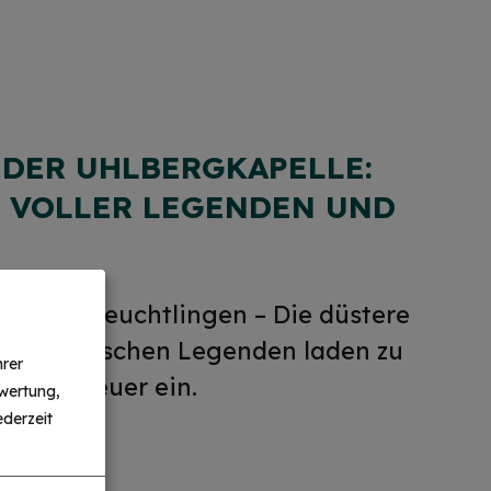
DER UHLBERGKAPELLE:
E VOLLER LEGENDEN UND
ce bei Treuchtlingen – Die düstere
hre mystischen Legenden laden zu
hrer
n Abenteuer ein.
wertung,
derzeit