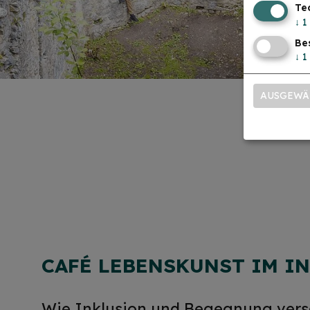
Te
↓
1
Be
↓
1
AUSGEWÄ
CAFÉ LEBENSKUNST IM I
Wie Inklusion und Begegnung vers