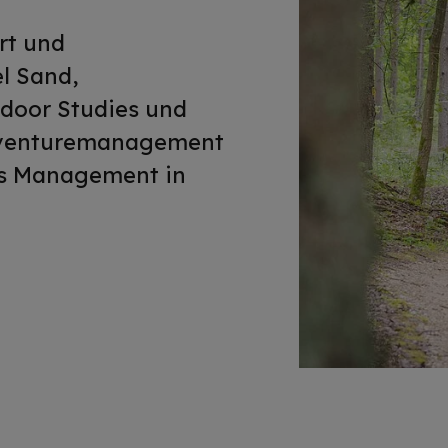
rt und
l Sand,
tdoor Studies und
Adventuremanagement
es Management in