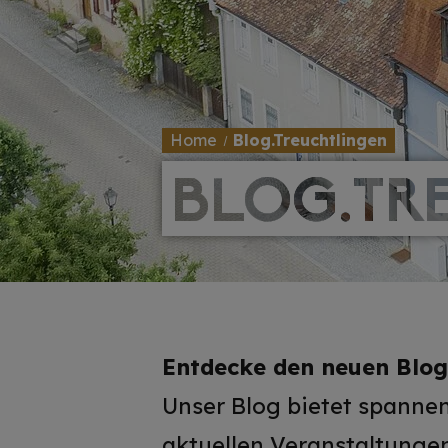
Home
Blog.Treuchtlingen
BLOG.TR
BLOG.TR
Entdecke den neuen Blog
Unser Blog bietet spannen
aktuellen
Veranstaltunge