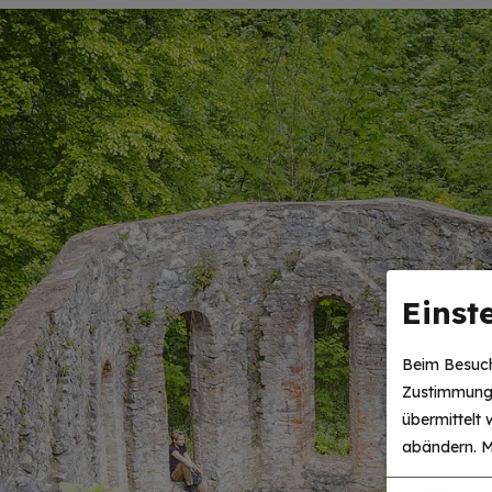
Einst
Beim Besuch
Zustimmung 
übermittelt
abändern.
M