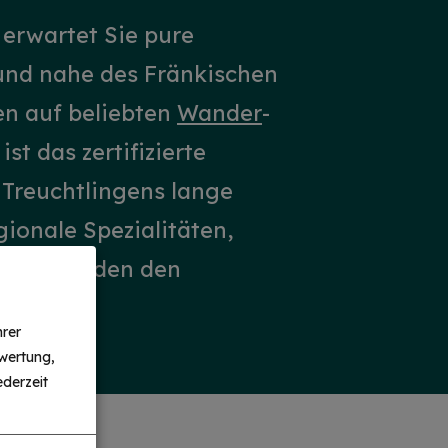
 erwartet Sie pure
 und nahe des Fränkischen
en auf beliebten
Wander
-
st das zertifizierte
. Treuchtlingens lange
gionale Spezialitäten,
bern
, runden den
hrer
wertung,
derzeit