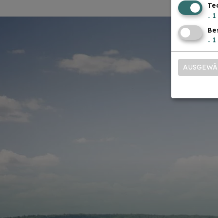
Te
↓
1
Be
↓
1
AUSGEWÄ