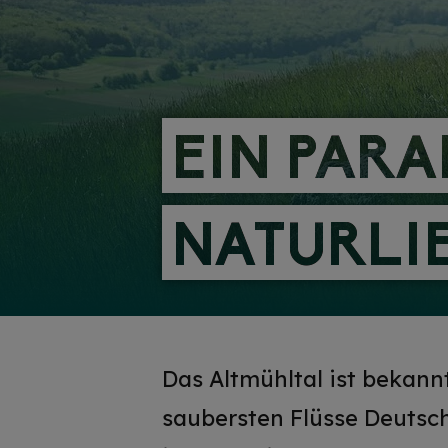
EIN PARA
EIN PARA
NATURLI
NATURLI
Das Altmühltal ist bekann
saubersten Flüsse Deutsch