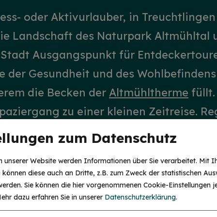
ness- oder Aktivurlauber, in Treuchtlingen
die Landschaft des Naturpark Altmühltal
e Stadt Ausgangspunkt für Entdeckertour
le der Gesundheit und des Wohlbefindens i
derem die Becken der
Altmühltherme
füllt
aziergang zu einer kleinen Zeitreise. Re
risch serviert von den heimischen
Gastge
ellungen zum Datenschutz
.
 unserer Website werden Informationen über Sie verarbeitet. Mit I
können diese auch an Dritte, z.B. zum Zweck der statistischen Aus
 werden. Sie können die hier vorgenommenen Cookie-Einstellungen je
ehr dazu erfahren Sie in unserer
Datenschutzerklärung
.