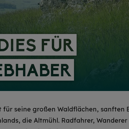
DIES FÜR
DIES FÜR
EBHABER
EBHABER
t für seine großen Waldflächen, sanften
lands, die Altmühl. Radfahrer, Wanderer