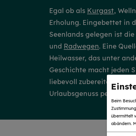
Egal ob als
Kurgast
, Well
Erholung. Eingebettet in 
Seenlands gelegen ist di
und
Radwegen
. Eine Quel
Heilwasser, das unter an
Geschichte macht jeden Sp
liebevoll zubereitet und f
Einst
Urlaubsgenuss perfekt ab
Beim Besuch
Zustimmung 
übermittelt
abändern.
M