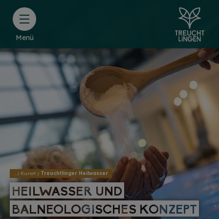
Menü
..
Kurort
Treuchtlinger Heilwasser
HEILWASSER UND
HEILWASSER UND
BALNEOLOGISCHES KONZEPT
BALNEOLOGISCHES KONZEPT