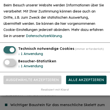
anschließendem Fußbad
Beim Besuch unserer Website werden Informationen über Sie
verarbeitet. Mit Ihrer Zustimmung können diese auch an
4. Ruhe, Erholung und Genuss
Dritte, z.B. zum Zweck der statistischen Auswertung,
Ruhen mit unserer Lichttherapie
übermittelt werden. Sie können die hier vorgenommenen
Cookie-Einstellungen jederzeit abändern.
Mehr dazu erfahren
Entspannung in unserer Infrarot- Kabine
Sie in unserer
Datenschutzerklärung
.
Erholung auf unseren Liegen und Schaukelliegen
Genuss von frischen, vitaminreichen Speisen und
Technisch notwendige Cookies
(immer erforderlich)
Getränken im Thermenrestaurant oder an der
↓
1
Anwendung
Wasserbar
Besucher-Statistiken
Besuch unserer Salzlounge
↓
1
Anwendung
AUSGEWÄHLTE AKZEPTIEREN
ALLE AKZEPTIEREN
MINERALIEN UND IHRE WIRKUNGEN
Realisiert mit Klaro!
CALCIUM
– für die Knochen
Wichtiger Baustein für das menschliche Skelett zum