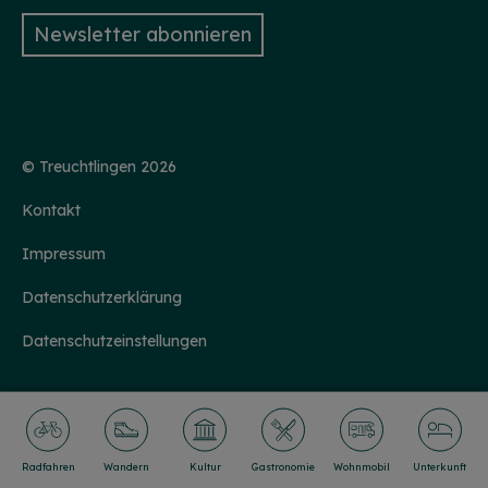
Newsletter abonnieren
© Treuchtlingen 2026
Kontakt
HINWEIS
Impressum
Christkind & Engel gesucht!
Datenschutzerklärung
Wir suchen dich als Christkind oder Engel. Hast
du Lust das Gesicht der Treuchtlinger
Schlossweihnacht zu sein, den Gästen ein
Datenschutzeinstellungen
Lächeln ins Gesicht zu zaubern und Freude und
Herzlichkeit auszustrahlen? Dann melde dich
gerne bei uns!...
mehr
Radfahren
Wandern
Kultur
Gastronomie
Wohnmobil
Unterkunft