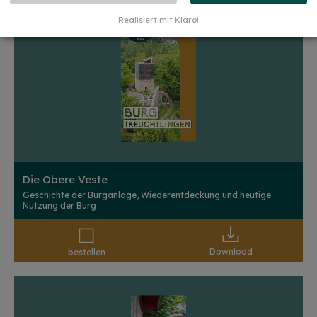
Realisiert mit Klaro!
Die Obere Veste
Geschichte der Burganlage, Wiederentdeckung und heutige
Nutzung der Burg
Download
bestellen