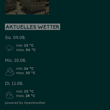
HINWEIS
AKTUELLES WETTER
Christkind & Engel gesucht!
So. 09.08.
Wir suchen dich als Christkind oder Engel. Hast
du Lust das Gesicht der Treuchtlinger
Schlossweihnacht zu sein, den Gästen ein
min.
15 °C
Lächeln ins Gesicht zu zaubern und Freude und
max.
34 °C
Herzlichkeit auszustrahlen? Dann melde dich
gerne bei uns!...
mehr
Mo. 10.08.
min.
16 °C
max.
35 °C
Di. 11.08.
min.
15 °C
max.
28 °C
powered by OpenWeather