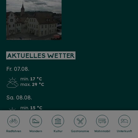
AKTUELLES WETTER
Fr. 07.08.
min.
17 °C
max.
29 °C
Sa. 08.08.
min.
15 °C
max.
31 °C
So. 09.08.
Radfahren
Wandern
Kultur
Gastronomie
Wohnmobil
Unterkunft
min.
16 °C