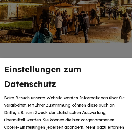
VERANSTALTUNGSORT
Einstellungen zum
Rund um das Stadtschloss
Datenschutz
Heinrich-Aurnhammer-Str. 3
91757 Treuchtlingen
Beim Besuch unserer Website werden Informationen über Sie
09142 9600-60
verarbeitet. Mit Ihrer Zustimmung können diese auch an
Dritte, z.B. zum Zweck der statistischen Auswertung,
übermittelt werden. Sie können die hier vorgenommenen
Cookie-Einstellungen jederzeit abändern.
Mehr dazu erfahren
ANFAHRTSSKIZZE