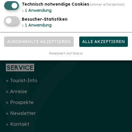
Kurort
Technisch notwendige Cookies
(immer erforderlich)
mehr
↓
1
Anwendung
GASTGEBER
Besucher-Statistiken
↓
1
Anwendung
Unterkunft suchen
Wohnmobilstellplatz
AUSGEWÄHLTE AKZEPTIEREN
ALLE AKZEPTIEREN
Gastronomie
Realisiert mit Klaro!
SERVICE
Tourist-Info
Anreise
Prospekte
Newsletter
Kontakt