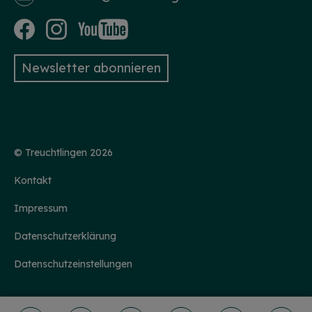
Newsletter abonnieren
HINWEIS
Christkind & Engel gesucht!
Wir suchen dich als Christkind oder Engel. Hast
du Lust das Gesicht der Treuchtlinger
Schlossweihnacht zu sein, den Gästen ein
Lächeln ins Gesicht zu zaubern und Freude und
© Treuchtlingen 2026
Herzlichkeit auszustrahlen? Dann melde dich
gerne bei uns!...
mehr
Kontakt
Impressum
Datenschutzerklärung
Datenschutzeinstellungen