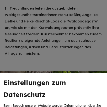
In Treuchtlingen leiten die ausgebildeten
Waldgesundheitstrainerinnen Manu Rößler, Angelika
Liefke und Heike Klischat-Loos die "Waldbadegäste"
an, wie sie mit den Kurwaldangeboten präventiv ihre
Gesundheit fördern. Kursteilnehmer bekommen zudem
Resilienz steigernde Anleitungen, um auch zuhause
Belastungen, Krisen und Heraus­forderungen des
Alltags zu meistern.
Einstellungen zum
Datenschutz
Beim Besuch unserer Website werden Informationen über Sie