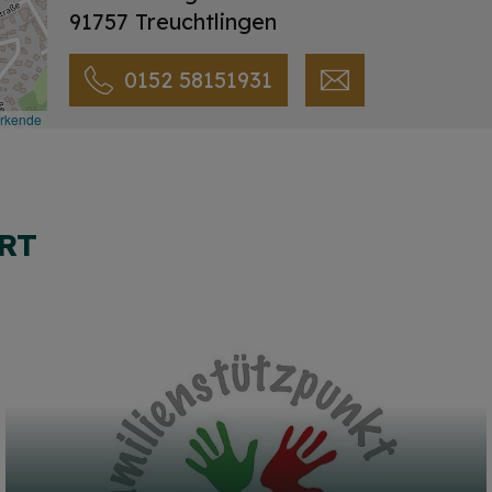
91757 Treuchtlingen
0152 58151931
irkende
RT