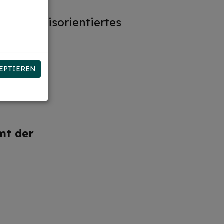
 bedürfnisorientiertes
EPTIEREN
mt der