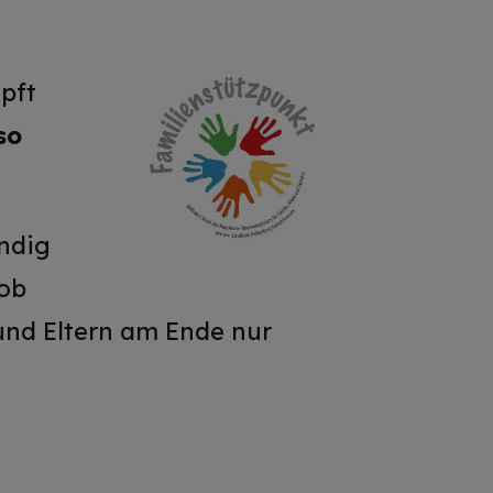
pft
so
ändig
 ob
 und Eltern am Ende nur