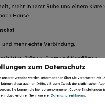
eit, mehr innerer Ruhe und einem klarere
nach Hause.
nschst
 und mehr echte Verbindung.
it Wut, Tränen, Trotz und Konflikten.
ellungen zum Datenschutz
ht nur für dein Kind passt, sondern auch 
 unserer Website werden Informationen über Sie verarbeitet. Mit I
können diese auch an Dritte, z.B. zum Zweck der statistischen Aus
trafen, Drohen, Belohnen und ständigem 
 werden. Sie können die hier vorgenommenen Cookie-Einstellungen je
ehr dazu erfahren Sie in unserer
Datenschutzerklärung
.
 du liebevoll sein kannst, ohne alles du