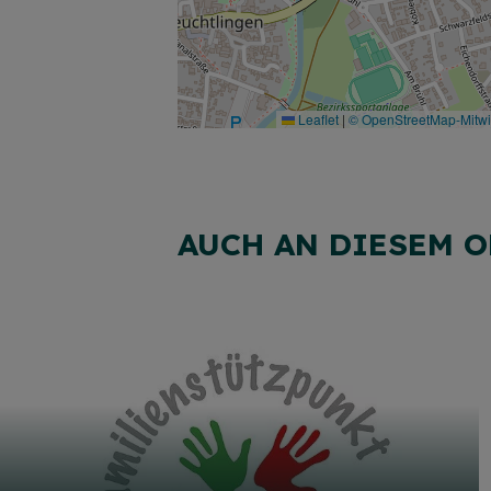
Leaflet
|
© OpenStreetMap-Mitw
AUCH AN DIESEM O