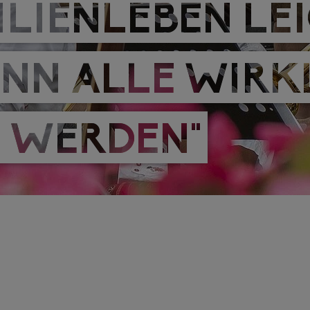
ILIENLEBEN LE
ILIENLEBEN LE
NN ALLE WIRK
NN ALLE WIRK
 WERDEN"
 WERDEN"