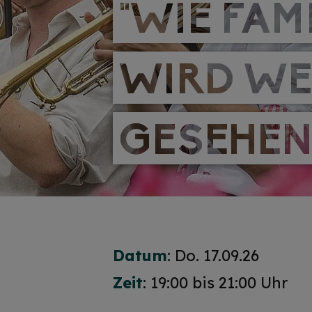
"WIE FAM
"WIE FAM
WIRD WE
WIRD WE
GESEHEN
GESEHEN
Datum
: Do. 17.09.26
Zeit
: 19:00 bis 21:00 Uhr