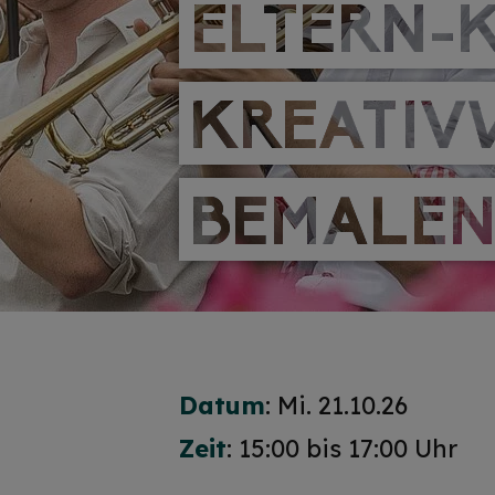
ELTERN-
ELTERN-
KREATIV
KREATIV
BEMALE
BEMALE
Datum
: Mi. 21.10.26
Zeit
: 15:00 bis 17:00 Uhr