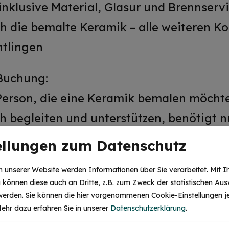
inklusive Material, Glasur und Brennservi
ch die bemalte Keramik – alle weiteren 
htlingen
 Buchung:
 Person, die eine Keramik bemalen möchte,
h begleiten und unterstützen, benötigt nu
ls Keramik gestalten, buchen Sie bitte z
ellungen zum Datenschutz
 unserer Website werden Informationen über Sie verarbeitet. Mit I
können diese auch an Dritte, z.B. zum Zweck der statistischen Aus
rtig?
 werden. Sie können die hier vorgenommenen Cookie-Einstellungen je
d die fertigen Werke in der Regel nach 2
ehr dazu erfahren Sie in unserer
Datenschutzerklärung
.