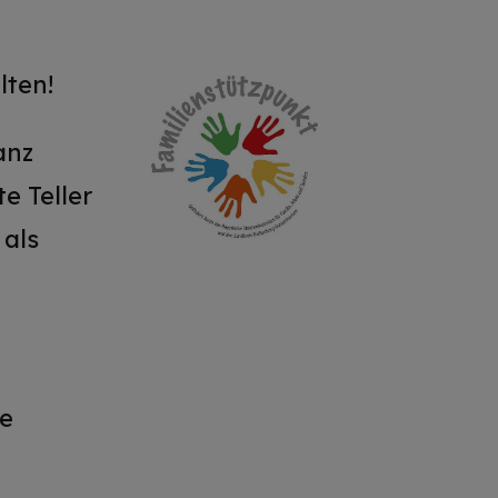
lten!
anz
e Teller
 als
re