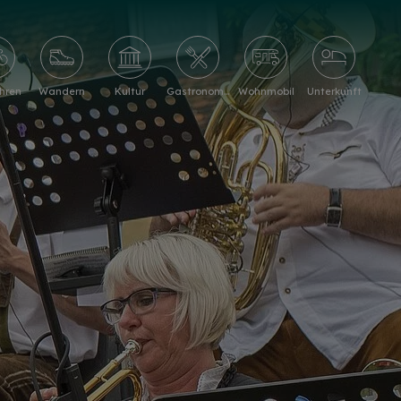
hren
Wandern
Kultur
Gastronomie
Wohnmobil
Unterkunft