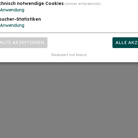
chnisch notwendige Cookies
(immer erforderlich)
zt – frühzeitige Anmeldung empfohlen!
Anwendung
sucher-Statistiken
 kreativen und bunten Nachmittag mit eu
Anwendung
alstudio
HLTE AKZEPTIEREN
ALLE AKZ
Realisiert mit Klaro!