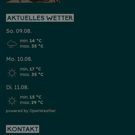
Christkind & Engel gesucht!
Wir suchen dich als Christkind oder Engel. Hast
du Lust das Gesicht der Treuchtlinger
Schlossweihnacht zu sein, den Gästen ein
AKTUELLES WETTER
Lächeln ins Gesicht zu zaubern und Freude und
Herzlichkeit auszustrahlen? Dann melde dich
gerne bei uns!...
mehr
So. 09.08.
min.
14 °C
max.
35 °C
Mo. 10.08.
min.
17 °C
max.
35 °C
Di. 11.08.
min.
15 °C
max.
29 °C
powered by OpenWeather
KONTAKT