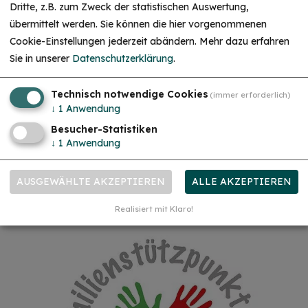
Dritte, z.B. zum Zweck der statistischen Auswertung,
übermittelt werden. Sie können die hier vorgenommenen
Cookie-Einstellungen jederzeit abändern.
Mehr dazu erfahren
Sie in unserer
Datenschutzerklärung
.
Technisch notwendige Cookies
(immer erforderlich)
↓
1
Anwendung
Besucher-Statistiken
↓
1
Anwendung
Sport und Freizeit
Mi. 02.09.26
Schnupperstunde: Spielerisches Kinder-Yoga – für
AUSGEWÄHLTE AKZEPTIEREN
ALLE AKZEPTIEREN
Kinder von 3–6 Jahren
Bewegung, Fantasie und Entspannung
Realisiert mit Klaro!