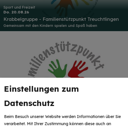
Sport und Freizeit
Do. 20.08.26
Krabbelgruppe - Familienstützpunkt Treuchtlingen
Gemeinsam mit den Kindern spielen und Spaß haben
Einstellungen zum
Sport und Freizeit
Datenschutz
Do. 27.08.26
Krabbelgruppe - Familienstützpunkt Treuchtlingen
Beim Besuch unserer Website werden Informationen über Sie
Gemeinsam mit den Kindern spielen und Spaß haben
verarbeitet. Mit Ihrer Zustimmung können diese auch an