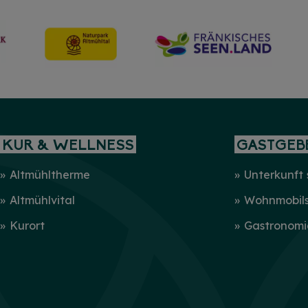
mehr
KUR & WELLNESS
GASTGEB
Altmühltherme
Unterkunft
Altmühlvital
Wohnmobilst
Kurort
Gastronomi