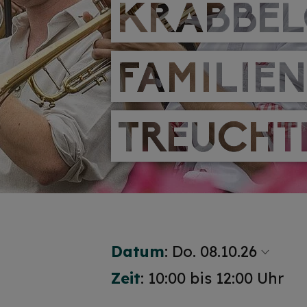
KRABBEL
KRABBEL
FAMILIE
FAMILIE
TREUCHT
TREUCHT
Datum
:
Do. 08.10.26
Zeit
: 10:00 bis 12:00 Uhr