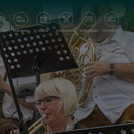
hren
Wandern
Kultur
Gastronomie
Wohnmobil
Unterkunft