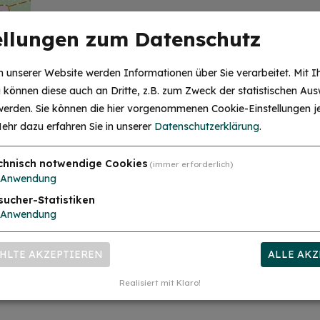
Treffpunkt: In den Räumen des Familien
ellungen zum Datenschutz
Familienstützpunkt Treuchtlingen
Treuchtlingen, BRK KV Südfranke
 unserer Website werden Informationen über Sie verarbeitet. Mit I
Weißenburger Str. 7 a
können diese auch an Dritte, z.B. zum Zweck der statistischen Aus
91757 Treuchtlingen
 werden. Sie können die hier vorgenommenen Cookie-Einstellungen je
ehr dazu erfahren Sie in unserer
Datenschutzerklärung
.
0152 58151931
chnisch notwendige Cookies
(immer erforderlich)
irkende
Anwendung
sucher-Statistiken
Anwendung
RT
HLTE AKZEPTIEREN
ALLE AKZ
Realisiert mit Klaro!