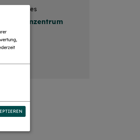
stützpunktes
, Seniorenzentrum
n
hrer
wertung,
derzeit
EPTIEREN