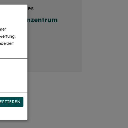
stützpunktes
, Seniorenzentrum
n
hrer
wertung,
derzeit
EPTIEREN