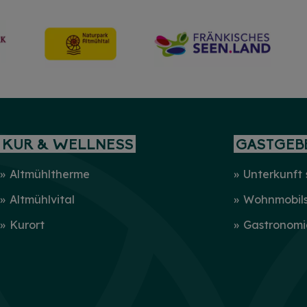
HINWEIS
Christkind & Engel gesucht!
Wir suchen dich als Christkind oder Engel. Hast
du Lust das Gesicht der Treuchtlinger
Schlossweihnacht zu sein, den Gästen ein
Lächeln ins Gesicht zu zaubern und Freude und
Herzlichkeit auszustrahlen? Dann melde dich
gerne bei uns!...
mehr
KUR & WELLNESS
GASTGEB
Altmühltherme
Unterkunft
Altmühlvital
Wohnmobilst
Kurort
Gastronomi