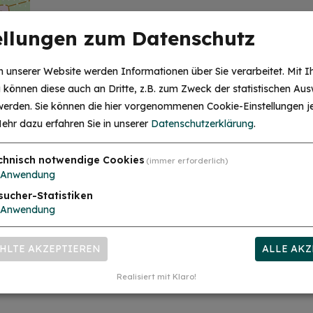
Treffpunkt: In den Räumen des Familien
ellungen zum Datenschutz
Familienstützpunkt Treuchtlingen
Treuchtlingen, BRK KV Südfranke
 unserer Website werden Informationen über Sie verarbeitet. Mit I
Weißenburger Str. 7 a
können diese auch an Dritte, z.B. zum Zweck der statistischen Aus
91757 Treuchtlingen
 werden. Sie können die hier vorgenommenen Cookie-Einstellungen je
ehr dazu erfahren Sie in unserer
Datenschutzerklärung
.
0152 58151931
chnisch notwendige Cookies
(immer erforderlich)
irkende
Anwendung
sucher-Statistiken
Anwendung
RT
HLTE AKZEPTIEREN
ALLE AKZ
Realisiert mit Klaro!