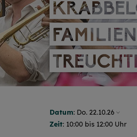
KRABBEL
KRABBEL
FAMILIE
FAMILIE
TREUCHT
TREUCHT
Datum
:
Do. 22.10.26
Zeit
: 10:00 bis 12:00 Uhr