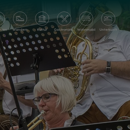
hren
Wandern
Kultur
Gastronomie
Wohnmobil
Unterkunft