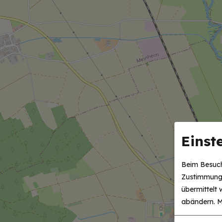
Einst
Beim Besuch
Zustimmung 
übermittelt
abändern.
M