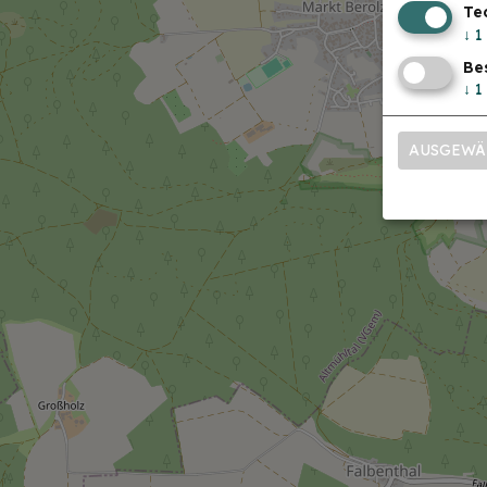
Te
↓
1
Be
↓
1
AUSGEWÄ