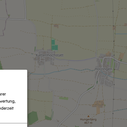
hrer
wertung,
derzeit