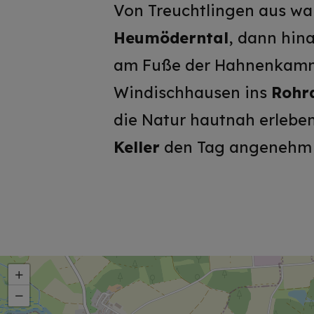
Von Treucht­lingen aus wa
Heumöderntal
, dann hin
am Fuße der Hahnenkammk
Windischhausen ins
Rohr
die Natur hautnah erlebe
Keller
den Tag angenehm a
+
−