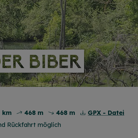
DER BIBER
DER BIBER
0 km
468 m
468 m
GPX - Datei
nd Rückfahrt möglich