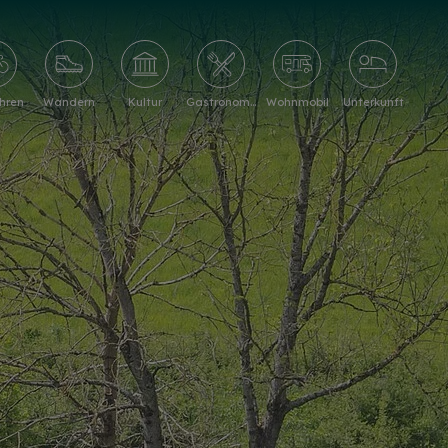
hren
Wandern
Kultur
Gastronomie
Wohnmobil
Unterkunft