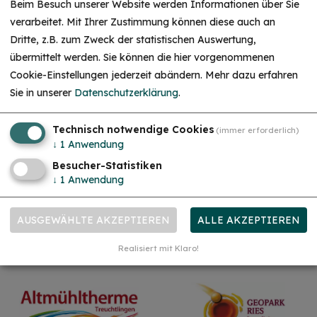
Beim Besuch unserer Website werden Informationen über Sie
verarbeitet. Mit Ihrer Zustimmung können diese auch an
Dritte, z.B. zum Zweck der statistischen Auswertung,
HINWEIS
übermittelt werden. Sie können die hier vorgenommenen
Christkind & Engel gesucht!
Cookie-Einstellungen jederzeit abändern.
Mehr dazu erfahren
Wir suchen dich als Christkind oder Engel. Hast
Sie in unserer
Datenschutzerklärung
.
du Lust das Gesicht der Treuchtlinger
Schlossweihnacht zu sein, den Gästen ein
Lächeln ins Gesicht zu zaubern und Freude und
Herzlichkeit auszustrahlen? Dann melde dich
Technisch notwendige Cookies
(immer erforderlich)
gerne bei uns!...
mehr
↓
1
Anwendung
Besucher-Statistiken
↓
1
Anwendung
AUSGEWÄHLTE AKZEPTIEREN
ALLE AKZEPTIEREN
Realisiert mit Klaro!
Unsere Partner