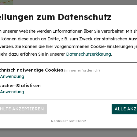
Treffpunkt: In den Räumen des Familien
ellungen zum Datenschutz
Familienstützpunkt Treuchtlingen
Treuchtlingen, BRK KV Südfranke
 unserer Website werden Informationen über Sie verarbeitet. Mit I
Weißenburger Str. 7 a
können diese auch an Dritte, z.B. zum Zweck der statistischen Aus
91757 Treuchtlingen
 werden. Sie können die hier vorgenommenen Cookie-Einstellungen je
ehr dazu erfahren Sie in unserer
Datenschutzerklärung
.
0152 58151931
chnisch notwendige Cookies
(immer erforderlich)
irkende
Anwendung
sucher-Statistiken
Anwendung
RT
HLTE AKZEPTIEREN
ALLE AKZ
Realisiert mit Klaro!