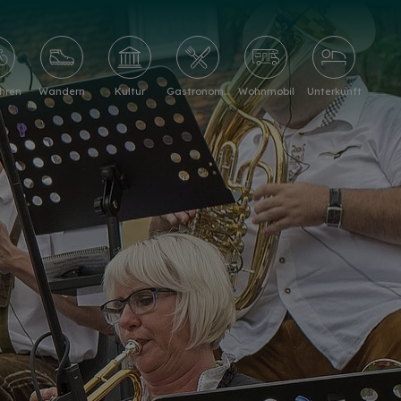
hren
Wandern
Kultur
Gastronomie
Wohnmobil
Unterkunft