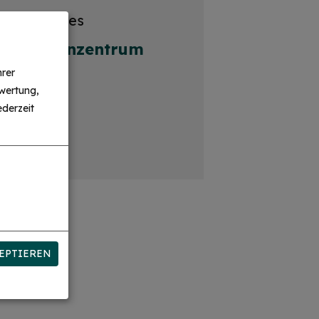
stützpunktes
, Seniorenzentrum
n
hrer
wertung,
derzeit
EPTIEREN