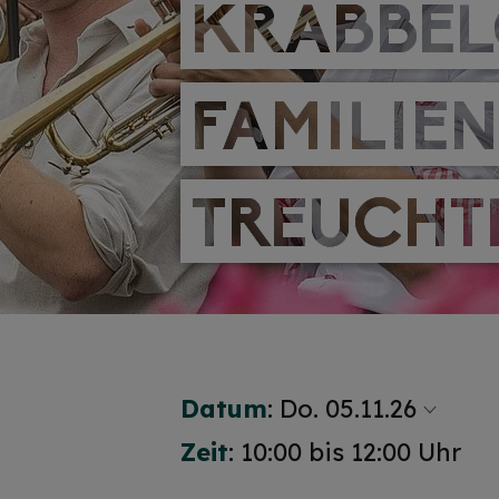
KRABBEL
KRABBEL
FAMILIE
FAMILIE
TREUCHT
TREUCHT
Datum
:
Do. 05.11.26
Zeit
: 10:00 bis 12:00 Uhr