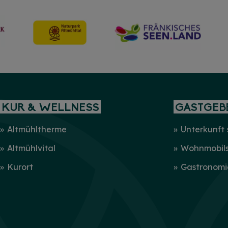
mehr
KUR & WELLNESS
GASTGEB
Altmühltherme
Unterkunft
Altmühlvital
Wohnmobilst
Kurort
Gastronomi