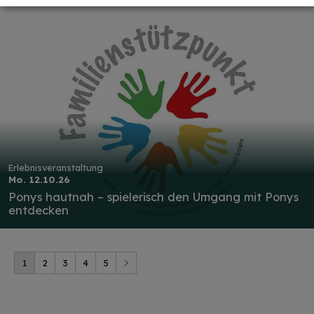
HINWEIS
Christkind & Engel gesucht!
Wir suchen dich als Christkind oder Engel. Hast
du Lust das Gesicht der Treuchtlinger
Schlossweihnacht zu sein, den Gästen ein
Lächeln ins Gesicht zu zaubern und Freude und
Erlebnisveranstaltung
Herzlichkeit auszustrahlen? Dann melde dich
Mo. 12.10.26
gerne bei uns!...
mehr
Ponys hautnah – spielerisch den Umgang mit Ponys
entdecken
1
2
3
4
5