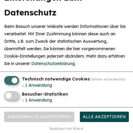
Datenschutz
Vortrags- und Informationsveranstaltungen
Do. 10.09.26
Baby- & Kleinkindschlaf verstehen
Beim Besuch unserer Website werden Informationen über Sie
Ohne Druck, ohne Schlaftraining, ohne schlechtes Gewissen
verarbeitet. Mit Ihrer Zustimmung können diese auch an
Dritte, z.B. zum Zweck der statistischen Auswertung,
übermittelt werden. Sie können die hier vorgenommenen
Cookie-Einstellungen jederzeit abändern.
Mehr dazu erfahren
Sie in unserer
Datenschutzerklärung
.
Technisch notwendige Cookies
(immer erforderlich)
↓
1
Anwendung
Besucher-Statistiken
↓
1
Anwendung
Workshops & Seminare
Do. 17.09.26
"Wie Familienleben leichter wird wenn alle wirklich
AUSGEWÄHLTE AKZEPTIEREN
ALLE AKZEPTIEREN
gesehen werden"
Bedürfnisorientiert leben, ohne dich selbst zu verlieren
Realisiert mit Klaro!