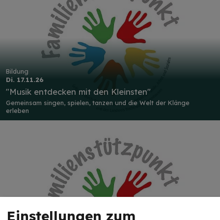
Bildung
Di. 17.11.26
"Musik entdecken mit den Kleinsten"
Gemeinsam singen, spielen, tanzen und die Welt der Klänge
erleben
Einstellungen zum