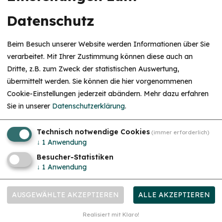
Datenschutz
Sport und Freizeit
Mi. 18.11.26
Spielerisches Kinder-Yoga – für Kinder von 3–6
Beim Besuch unserer Website werden Informationen über Sie
Jahren Bewegung, Fantasie und Entspannung
verarbeitet. Mit Ihrer Zustimmung können diese auch an
Dritte, z.B. zum Zweck der statistischen Auswertung,
übermittelt werden. Sie können die hier vorgenommenen
Cookie-Einstellungen jederzeit abändern.
Mehr dazu erfahren
Sie in unserer
Datenschutzerklärung
.
Technisch notwendige Cookies
(immer erforderlich)
↓
1
Anwendung
Besucher-Statistiken
↓
1
Anwendung
Sport und Freizeit
Mi. 18.11.26
AUSGEWÄHLTE AKZEPTIEREN
ALLE AKZEPTIEREN
Kinder-Yoga voller Bewegung, Freude und neuer
Entdeckungen für Kinder von 7-12 Jahren
Realisiert mit Klaro!