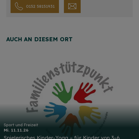
0152 58151931
AUCH AN DIESEM ORT
Sport und Freizeit
Mi. 11.11.26
Spielerisches Kinder-Yoga – für Kinder von 3–6