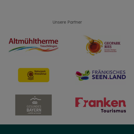
Unsere Partner
HINWEIS
Christkind & Engel gesucht!
Wir suchen dich als Christkind oder Engel. Hast
du Lust das Gesicht der Treuchtlinger
Schlossweihnacht zu sein, den Gästen ein
Lächeln ins Gesicht zu zaubern und Freude und
Herzlichkeit auszustrahlen? Dann melde dich
gerne bei uns!...
mehr