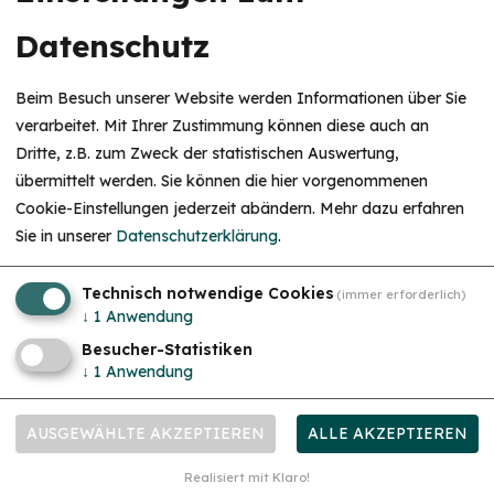
Datenschutz
Vortrags- und Informationsveranstaltungen
Do. 10.09.26
Baby- & Kleinkindschlaf verstehen
Beim Besuch unserer Website werden Informationen über Sie
Ohne Druck, ohne Schlaftraining, ohne schlechtes Gewissen
verarbeitet. Mit Ihrer Zustimmung können diese auch an
Dritte, z.B. zum Zweck der statistischen Auswertung,
übermittelt werden. Sie können die hier vorgenommenen
Cookie-Einstellungen jederzeit abändern.
Mehr dazu erfahren
Sie in unserer
Datenschutzerklärung
.
Technisch notwendige Cookies
(immer erforderlich)
↓
1
Anwendung
Besucher-Statistiken
↓
1
Anwendung
Workshops & Seminare
Do. 17.09.26
"Wie Familienleben leichter wird wenn alle wirklich
AUSGEWÄHLTE AKZEPTIEREN
ALLE AKZEPTIEREN
gesehen werden"
Bedürfnisorientiert leben, ohne dich selbst zu verlieren
Realisiert mit Klaro!