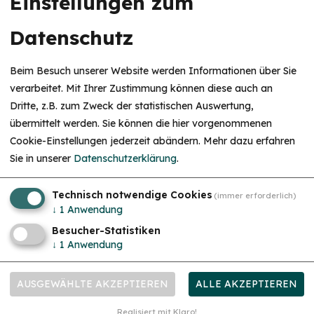
Einstellungen zum
Datenschutz
Beim Besuch unserer Website werden Informationen über Sie
verarbeitet. Mit Ihrer Zustimmung können diese auch an
Dritte, z.B. zum Zweck der statistischen Auswertung,
übermittelt werden. Sie können die hier vorgenommenen
Sport und Freizeit
Cookie-Einstellungen jederzeit abändern.
Mehr dazu erfahren
Do. 27.08.26
Krabbelgruppe - Familienstützpunkt Treuchtlingen
Sie in unserer
Datenschutzerklärung
.
Gemeinsam mit den Kindern spielen und Spaß haben
Technisch notwendige Cookies
(immer erforderlich)
↓
1
Anwendung
Besucher-Statistiken
↓
1
Anwendung
AUSGEWÄHLTE AKZEPTIEREN
ALLE AKZEPTIEREN
Realisiert mit Klaro!