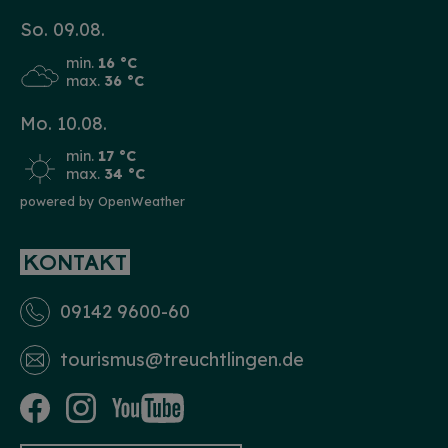
So. 09.08.
min.
16 °C
max.
36 °C
Mo. 10.08.
min.
17 °C
max.
34 °C
powered by OpenWeather
KONTAKT
09142 9600-60
tourismus­@treuchtlingen.de
HINWEIS
Christkind & Engel gesucht!
Wir suchen dich als Christkind oder Engel. Hast