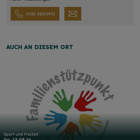
0152 58151931
AUCH AN DIESEM ORT
Sport und Freizeit
Do. 13.08.26