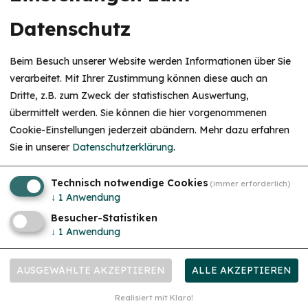
Datenschutz
Vortrags- und Informationsveranstaltungen
Do. 10.09.26
Baby- & Kleinkindschlaf verstehen
Beim Besuch unserer Website werden Informationen über Sie
Ohne Druck, ohne Schlaftraining, ohne schlechtes Gewissen
verarbeitet. Mit Ihrer Zustimmung können diese auch an
Dritte, z.B. zum Zweck der statistischen Auswertung,
HINWEIS
übermittelt werden. Sie können die hier vorgenommenen
Christkind & Engel gesucht!
Cookie-Einstellungen jederzeit abändern.
Mehr dazu erfahren
Wir suchen dich als Christkind oder Engel. Hast
Sie in unserer
Datenschutzerklärung
.
du Lust das Gesicht der Treuchtlinger
Schlossweihnacht zu sein, den Gästen ein
Lächeln ins Gesicht zu zaubern und Freude und
Herzlichkeit auszustrahlen? Dann melde dich
Technisch notwendige Cookies
(immer erforderlich)
gerne bei uns!...
mehr
↓
1
Anwendung
Besucher-Statistiken
↓
1
Anwendung
Workshops & Seminare
Do. 17.09.26
"Wie Familienleben leichter wird wenn alle wirklich
AUSGEWÄHLTE AKZEPTIEREN
ALLE AKZEPTIEREN
gesehen werden"
Bedürfnisorientiert leben, ohne dich selbst zu verlieren
Realisiert mit Klaro!