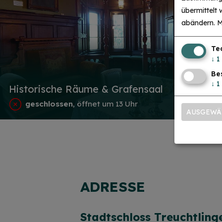
übermittelt
abändern.
M
Te
↓
1
Be
↓
1
Historische Räume & Grafensaal
geschlossen
, öffnet um 13 Uhr
AUSGEWÄ
ADRESSE
Stadtschloss Treuchtling