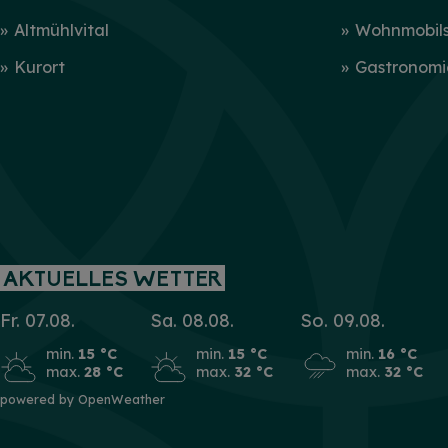
Altmühlvital
Wohnmobilst
Kurort
Gastronomi
AKTUELLES WETTER
Fr. 07.08.
Sa. 08.08.
So. 09.08.
mehr
min.
15 °C
min.
15 °C
min.
16 °C
max.
28 °C
max.
32 °C
max.
32 °C
powered by OpenWeather