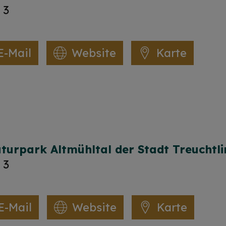
 3
E-Mail
Website
Karte
urpark Altmühltal der Stadt Treuchtl
 3
E-Mail
Website
Karte