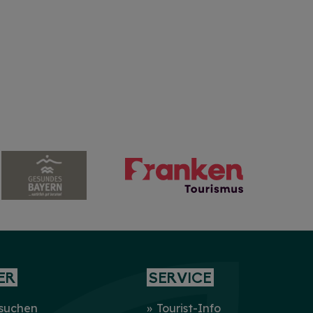
ER
SERVICE
 suchen
Tourist-Info