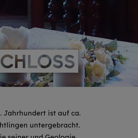
SCHLOSS
SCHLOSS
 Jahrhundert ist auf ca.
htlingen untergebracht.
ie seiner und Geologie