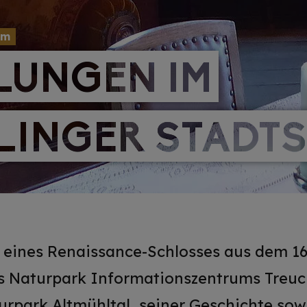
um
LUNGEN IM
LUNGEN IM
LINGER STADT
LINGER STADT
eines Renaissance-Schlosses aus dem 16.
es Naturpark Informationszentrums Treuc
rpark Altmühltal, seiner Geschichte sow