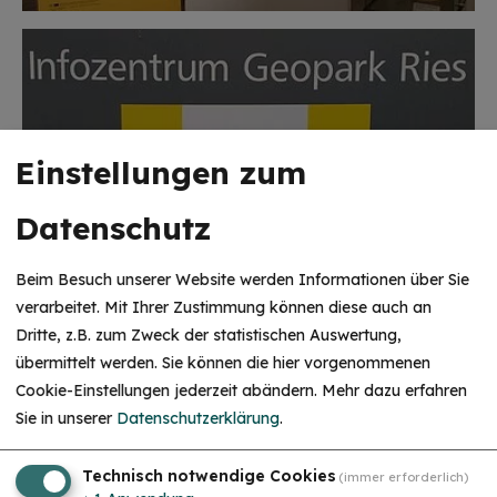
Einstellungen zum
Datenschutz
Beim Besuch unserer Website werden Informationen über Sie
verarbeitet. Mit Ihrer Zustimmung können diese auch an
Dritte, z.B. zum Zweck der statistischen Auswertung,
HINWEIS
übermittelt werden. Sie können die hier vorgenommenen
Christkind & Engel gesucht!
Cookie-Einstellungen jederzeit abändern.
Mehr dazu erfahren
Wir suchen dich als Christkind oder Engel. Hast
Sie in unserer
Datenschutzerklärung
.
du Lust das Gesicht der Treuchtlinger
Schlossweihnacht zu sein, den Gästen ein
Unsere Partner
Lächeln ins Gesicht zu zaubern und Freude und
Herzlichkeit auszustrahlen? Dann melde dich
Technisch notwendige Cookies
(immer erforderlich)
gerne bei uns!...
mehr