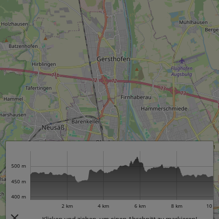
500 m
450 m
400 m
2 km
4 km
6 km
8 km
10 k