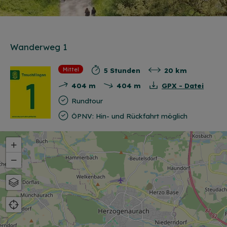
Wanderweg 1
5 Stunden
20 km
Mittel
404 m
404 m
GPX - Datei
Rundtour
ÖPNV: Hin- und Rückfahrt möglich
+
−
Karte
Luftbild