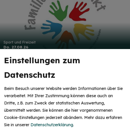
Sport und Freizeit
Do. 27.08.26
Krabbelgruppe - Familienstützpunkt Treuchtlingen
Einstellungen zum
Gemeinsam mit den Kindern spielen und Spaß haben
Datenschutz
Beim Besuch unserer Website werden Informationen über Sie
verarbeitet. Mit Ihrer Zustimmung können diese auch an
Dritte, z.B. zum Zweck der statistischen Auswertung,
übermittelt werden. Sie können die hier vorgenommenen
Cookie-Einstellungen jederzeit abändern.
Mehr dazu erfahren
Sie in unserer
Datenschutzerklärung
.
HINWEIS