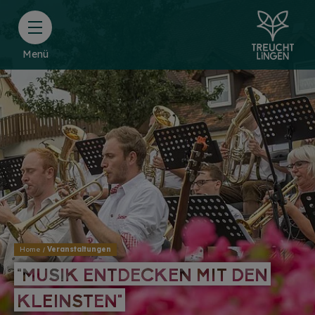
Menü
Home
Veranstaltungen
"MUSIK ENTDECKEN MIT DEN
"MUSIK ENTDECKEN MIT DEN
KLEINSTEN"
KLEINSTEN"