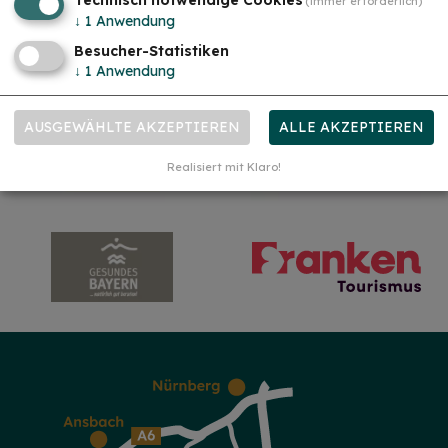
(immer erforderlich)
gerne bei uns!...
mehr
↓
1
Anwendung
Besucher-Statistiken
↓
1
Anwendung
AUSGEWÄHLTE AKZEPTIEREN
ALLE AKZEPTIEREN
Realisiert mit Klaro!