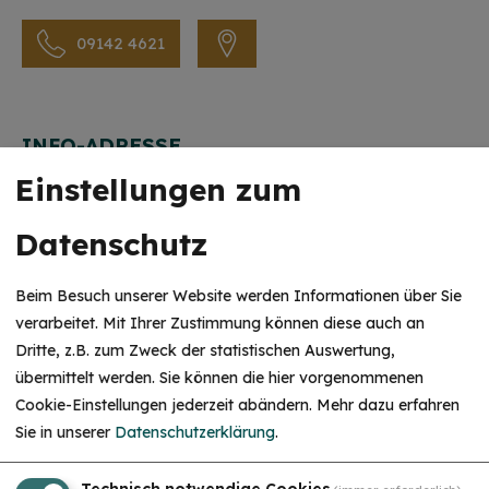
09142 4621
INFO-ADRESSE
Einstellungen zum
Ortssprecher / Ortsbeauftragter Windischhausen
Hans König,
Datenschutz
Windischhausen Nr. 30
91757 Treuchtlingen / Windischhausen
Beim Besuch unserer Website werden Informationen über Sie
09142 8929
verarbeitet. Mit Ihrer Zustimmung können diese auch an
Dritte, z.B. zum Zweck der statistischen Auswertung,
HINWEIS
übermittelt werden. Sie können die hier vorgenommenen
Christkind & Engel gesucht!
Cookie-Einstellungen jederzeit abändern.
Mehr dazu erfahren
Wir suchen dich als Christkind oder Engel. Hast
Sie in unserer
Datenschutzerklärung
.
du Lust das Gesicht der Treuchtlinger
Schlossweihnacht zu sein, den Gästen ein
Lächeln ins Gesicht zu zaubern und Freude und
Unsere Partner
Herzlichkeit auszustrahlen? Dann melde dich
Technisch notwendige Cookies