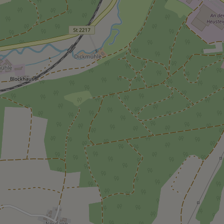
Christkind & Engel gesucht!
Wir suchen dich als Christkind oder Engel. Hast
du Lust das Gesicht der Treuchtlinger
Schlossweihnacht zu sein, den Gästen ein
Lächeln ins Gesicht zu zaubern und Freude und
Herzlichkeit auszustrahlen? Dann melde dich
gerne bei uns!...
mehr