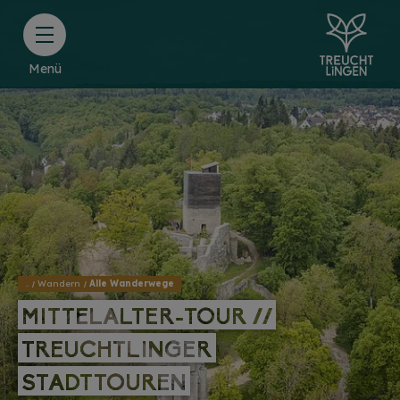
Menü
..
Wandern
Alle Wanderwege
MITTELALTER-TOUR //
MITTELALTER-TOUR //
TREUCHTLINGER
TREUCHTLINGER
STADTTOUREN
STADTTOUREN