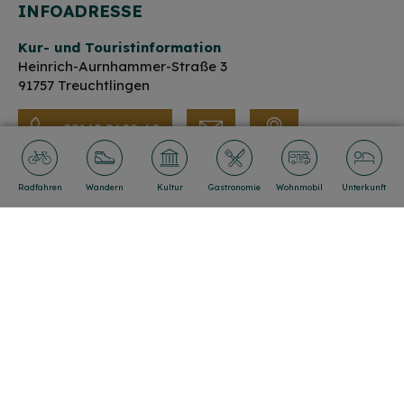
INFOADRESSE
Kur- und Touristinformation
Heinrich-Aurnhammer-Straße 3
91757 Treuchtlingen
09142 9600-60