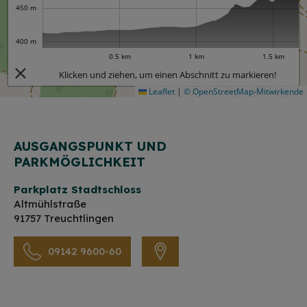
450 m
400 m
0.5 km
1 km
1.5 km
Klicken und ziehen, um einen Abschnitt zu markieren!
Leaflet
|
© OpenStreetMap-Mitwirkende
AUSGANGSPUNKT UND
PARKMÖGLICHKEIT
Parkplatz Stadtschloss
Altmühlstraße
91757 Treuchtlingen
09142 9600-60