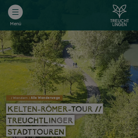
Menü
..
Wandern
Alle Wanderwege
KELTEN-RÖMER-TOUR //
KELTEN-RÖMER-TOUR //
TREUCHTLINGER
TREUCHTLINGER
STADTTOUREN
STADTTOUREN