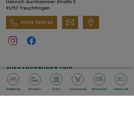
Heinrich-Aurnhammer-Straße 3
91757 Treuchtlingen
09142 9600-60
AUSGANGSPUNKT UND
PARKMÖGLICHKEIT
Parkplatz Stadtschloss
Altmühlstraße
91757 Treuchtlingen
09142 9600-60