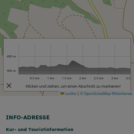
HINWEIS
Christkind & Engel gesucht!
Wir suchen dich als Christkind oder Engel. Hast
du Lust das Gesicht der Treuchtlinger
Schlossweihnacht zu sein, den Gästen ein
Lächeln ins Gesicht zu zaubern und Freude und
Herzlichkeit auszustrahlen? Dann melde dich
450 m
gerne bei uns!...
mehr
400 m
0.5 km
1 km
1.5 km
2 km
2.5 km
3 km
3.5 
Klicken und ziehen, um einen Abschnitt zu markieren!
Leaflet
|
© OpenStreetMap-Mitwirkende
INFO-ADRESSE
Kur- und Touristinformation