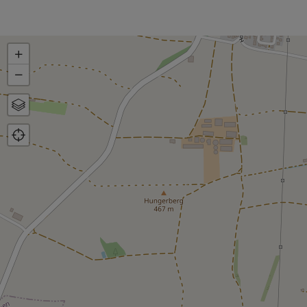
+
−
Karte
Luftbild