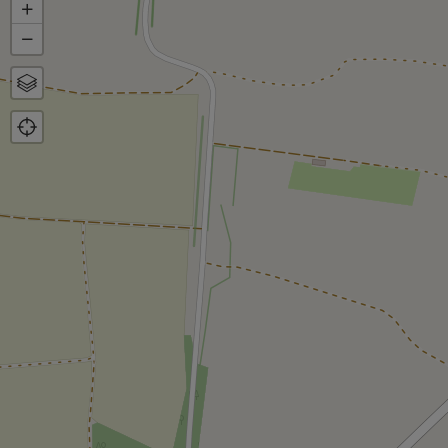
+
−
Karte
Luftbild