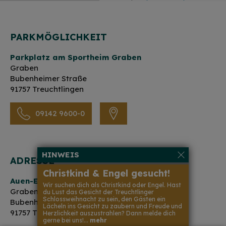
PARKMÖGLICHKEIT
Parkplatz am Sportheim Graben
Graben
Bubenheimer Straße
91757 Treuchtlingen
09142 9600-0
HINWEIS
ADRESSE
Christkind & Engel gesucht!
Auen-Erlebnis-Pfad
Wir suchen dich als Christkind oder Engel. Hast
Graben
du Lust das Gesicht der Treuchtlinger
Schlossweihnacht zu sein, den Gästen ein
Bubenheimer Straße
Lächeln ins Gesicht zu zaubern und Freude und
91757 Treuchtlingen
Herzlichkeit auszustrahlen? Dann melde dich
gerne bei uns!...
mehr