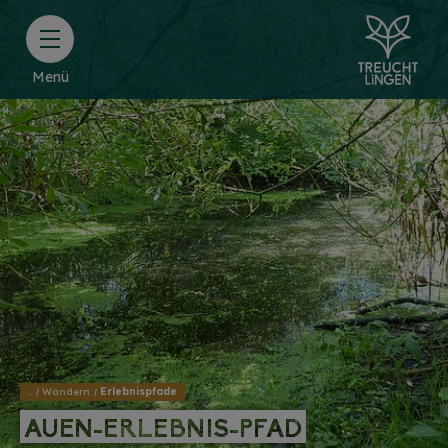
Menü
..
Wandern
Erlebnispfade
AUEN-ERLEBNIS-PFAD
AUEN-ERLEBNIS-PFAD