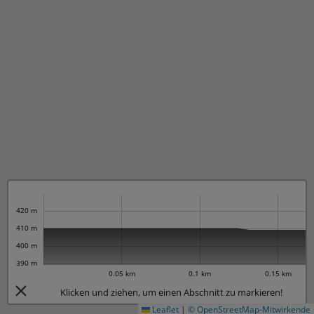
420 m
410 m
400 m
390 m
0.05 km
0.1 km
0.15 km
Klicken und ziehen, um einen Abschnitt zu markieren!
Leaflet
|
© OpenStreetMap-Mitwirkende