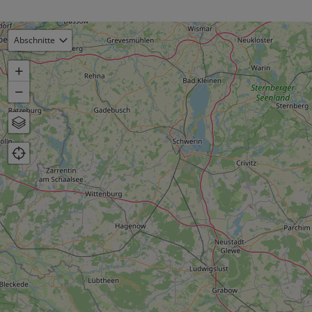
Abschnitte
+
−
Karte
Luftbild