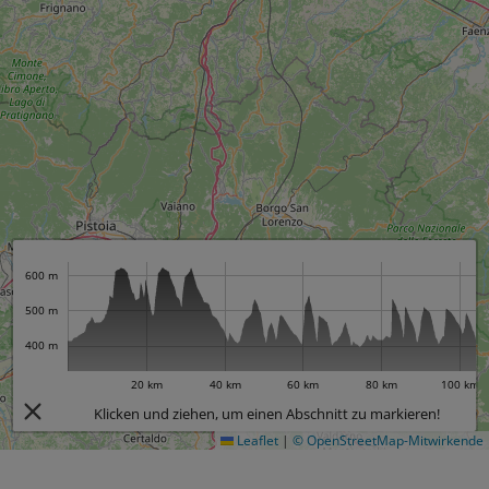
600 m
500 m
400 m
20 km
40 km
60 km
80 km
100 km
Klicken und ziehen, um einen Abschnitt zu markieren!
Leaflet
|
© OpenStreetMap-Mitwirkende