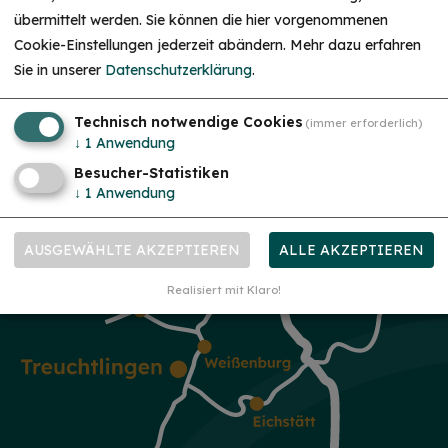
übermittelt werden. Sie können die hier vorgenommenen
Christkind & Engel gesucht!
Cookie-Einstellungen jederzeit abändern.
Mehr dazu erfahren
Wir suchen dich als Christkind oder Engel. Hast
Sie in unserer
Datenschutzerklärung
.
du Lust das Gesicht der Treuchtlinger
Schlossweihnacht zu sein, den Gästen ein
Lächeln ins Gesicht zu zaubern und Freude und
Herzlichkeit auszustrahlen? Dann melde dich
Technisch notwendige Cookies
(immer erforderlich)
gerne bei uns!...
mehr
↓
1
Anwendung
Besucher-Statistiken
↓
1
Anwendung
AUSGEWÄHLTE AKZEPTIEREN
ALLE AKZEPTIEREN
Realisiert mit Klaro!