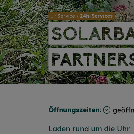
..
Service
24h-Services
SOLARBA
SOLARBA
PARTNER
PARTNER
Öffnungszeiten
:
geöff
Laden rund um die Uhr