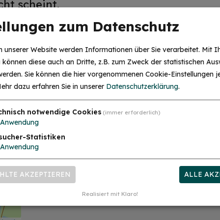
ht scheint.
ellungen zum Datenschutz
ich am Rathaus, am Stadtschloss und an 
 unserer Website werden Informationen über Sie verarbeitet. Mit I
thalle und Altmühlbrücke.
können diese auch an Dritte, z.B. zum Zweck der statistischen Aus
 werden. Sie können die hier vorgenommenen Cookie-Einstellungen je
ehr dazu erfahren Sie in unserer
Datenschutzerklärung
.
chnisch notwendige Cookies
(immer erforderlich)
Anwendung
Partnerschaftsplatz
sucher-Statistiken
mehr
Anwendung
Bahnhofstraße 18
91757 Treuchtlingen
HLTE AKZEPTIEREN
ALLE AKZ
Realisiert mit Klaro!