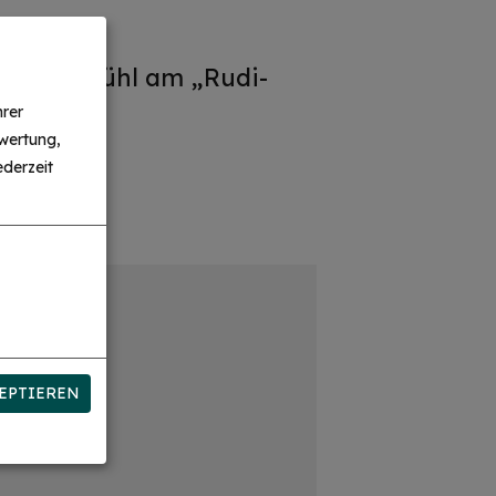
der Altmühl am „Rudi-
hrer
wertung,
derzeit
EPTIEREN