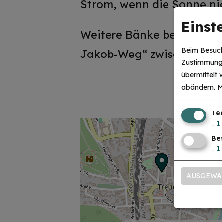
Strom, wenn die Sonne nic
Einst
Weitere Bänke befinden s
Beim Besuch
Jakob-Weg“ zwischen Stad
Zustimmung 
übermittelt
abändern.
M
Te
↓
1
Be
↓
1
AUSGEWÄ