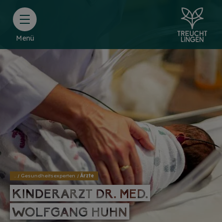
Menü
..
Gesundheitsexperten
Ärzte
KINDERARZT DR. MED.
KINDERARZT DR. MED.
WOLFGANG HUHN
WOLFGANG HUHN