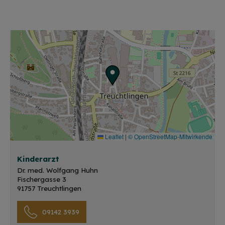
Leaflet
|
© OpenStreetMap-Mitwirkende
Kinderarzt
Dr. med. Wolfgang Huhn
Fischergasse 3
91757 Treuchtlingen
09142 3939