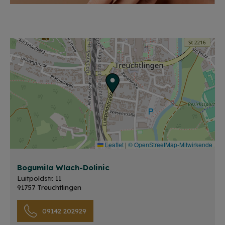
Leaflet
|
© OpenStreetMap-Mitwirkende
Bogumila Wlach-Dolinic
Luitpoldstr. 11
91757 Treuchtlingen
09142 202929