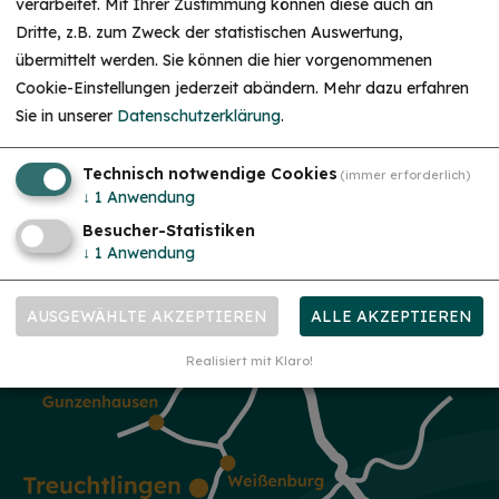
verarbeitet. Mit Ihrer Zustimmung können diese auch an
Dritte, z.B. zum Zweck der statistischen Auswertung,
HINWEIS
übermittelt werden. Sie können die hier vorgenommenen
Christkind & Engel gesucht!
Cookie-Einstellungen jederzeit abändern.
Mehr dazu erfahren
Wir suchen dich als Christkind oder Engel. Hast
Sie in unserer
Datenschutzerklärung
.
du Lust das Gesicht der Treuchtlinger
Schlossweihnacht zu sein, den Gästen ein
Lächeln ins Gesicht zu zaubern und Freude und
Herzlichkeit auszustrahlen? Dann melde dich
Technisch notwendige Cookies
(immer erforderlich)
gerne bei uns!...
mehr
↓
1
Anwendung
Besucher-Statistiken
↓
1
Anwendung
AUSGEWÄHLTE AKZEPTIEREN
ALLE AKZEPTIEREN
Realisiert mit Klaro!