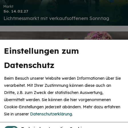
Markt
So. 14.02.27
Lichtmessmarkt mit verkaufsoffenem Sonntag
Einstellungen zum
Datenschutz
Beim Besuch unserer Website werden Informationen über Sie
verarbeitet. Mit Ihrer Zustimmung können diese auch an
Dritte, z.B. zum Zweck der statistischen Auswertung,
Markt
übermittelt werden. Sie können die hier vorgenommenen
Mo. 29.03.27
Cookie-Einstellungen jederzeit abändern.
Mehr dazu erfahren
Ostermarkt und verkaufsoffene Geschäfte
Sie in unserer
Datenschutzerklärung
.