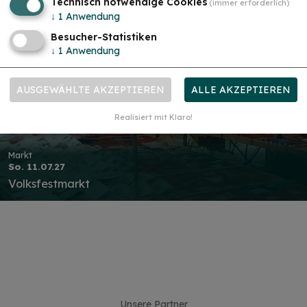
Technisch notwendige Cookies
(immer erforderlich)
↓
1
Anwendung
Besucher-Statistiken
↓
1
Anwendung
AUSGEWÄHLTE AKZEPTIEREN
ALLE AKZEPTIEREN
Realisiert mit Klaro!
Markt
So. 11.07.27
Volksfestmarkt
Unsere Partner