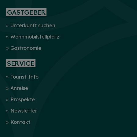
GASTGEBER
Unterkunft suchen
Wohnmobilstellplatz
Gastronomie
HINWEIS
SERVICE
Christkind & Engel gesucht!
Tourist-Info
Wir suchen dich als Christkind oder Engel. Hast
du Lust das Gesicht der Treuchtlinger
Anreise
Schlossweihnacht zu sein, den Gästen ein
Lächeln ins Gesicht zu zaubern und Freude und
Prospekte
Herzlichkeit auszustrahlen? Dann melde dich
gerne bei uns!...
mehr
Newsletter
Kontakt