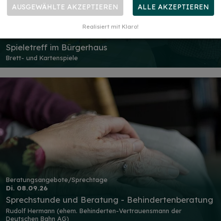
AUSGEWÄHLTE AKZEPTIEREN
ALLE AKZEPTIEREN
Sport und Freizeit
Realisiert mit Klaro!
Mo. 07.09.26
Spieletreff im Bürgerhaus
Brett- und Kartenspiele
Beratungsangebote/Sprechtage
Di. 08.09.26
Sprechstunde und Beratung - Behindertenberatung
Rudolf Hermann (ehem. Behinderten-Vertrauensmann der
Deutschen Bahn AG)