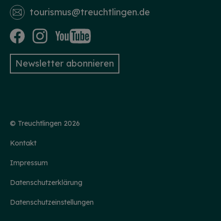
tourismus­@treuchtlingen.de
Newsletter abonnieren
HINWEIS
Christkind & Engel gesucht!
Wir suchen dich als Christkind oder Engel. Hast
© Treuchtlingen 2026
du Lust das Gesicht der Treuchtlinger
Schlossweihnacht zu sein, den Gästen ein
Lächeln ins Gesicht zu zaubern und Freude und
Kontakt
Herzlichkeit auszustrahlen? Dann melde dich
gerne bei uns!...
mehr
Impressum
Datenschutzerklärung
Datenschutzeinstellungen