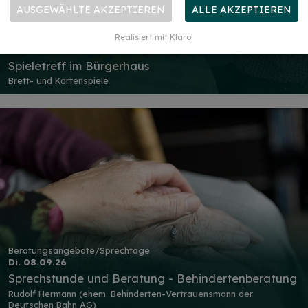
AUSGEWÄHLTE AKZEPTIEREN
ALLE AKZEPTIEREN
Sport und Freizeit
Realisiert mit Klaro!
Mo. 07.09.26
Spieletreff im Bürgerhaus
Brett- und Kartenspiele
Beratungsangebote/Sprechtage
Di. 08.09.26
Sprechstunde und Beratung - Behindertenberatung
Rudolf Hermann (ehem. Behinderten-Vertrauensmann der
Deutschen Bahn AG)