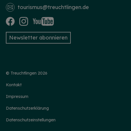
tourismus­@treuchtlingen.de
Newsletter abonnieren
© Treuchtlingen 2026
HINWEIS
Kontakt
Christkind & Engel gesucht!
Wir suchen dich als Christkind oder Engel. Hast
Impressum
du Lust das Gesicht der Treuchtlinger
Schlossweihnacht zu sein, den Gästen ein
Lächeln ins Gesicht zu zaubern und Freude und
Datenschutzerklärung
Herzlichkeit auszustrahlen? Dann melde dich
gerne bei uns!...
mehr
Datenschutzeinstellungen