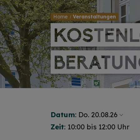
Home
Veranstaltungen
KOSTENL
KOSTENL
BERATUN
BERATUN
Datum
:
Do. 20.08.26
Zeit
: 10:00 bis 12:00 Uhr