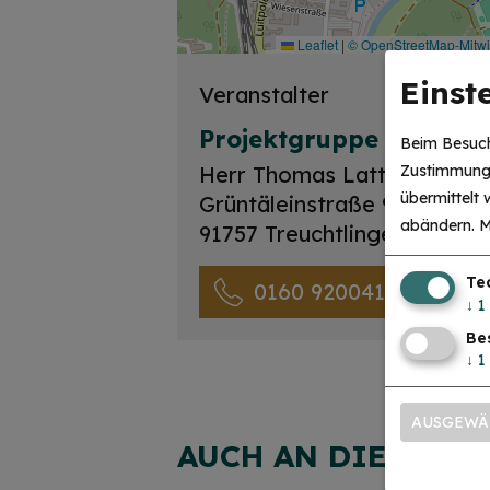
Leaflet
|
© OpenStreetMap-Mitw
Einst
Veranstalter
Projektgruppe Bürgerh
Beim Besuch
Herr Thomas Latteier
Zustimmung 
übermittelt
Grüntäleinstraße 9
abändern.
M
91757 Treuchtlingen
Te
0160 92004148
↓
1
Be
↓
1
AUSGEWÄ
AUCH AN DIESEM O