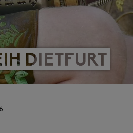
IH DIETFURT
IH DIETFURT
26