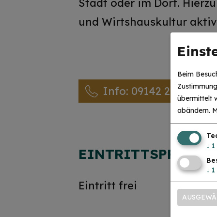
Stadt oder im Dorf. Hierz
und Wirtshauskultur aktiv
Einst
Beim Besuch
Zustimmung 
Info: 09142 200334
übermittelt
abändern.
M
Te
↓
1
EINTRITTSPREISE
Be
↓
1
Eintritt frei
AUSGEWÄ