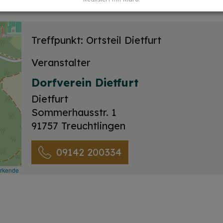
Treffpunkt: Ortsteil Dietfurt
Veranstalter
Dorfverein Dietfurt
Dietfurt
Sommerhausstr. 1
91757 Treuchtlingen
09142 200334
irkende