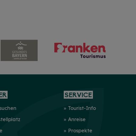
ER
SERVICE
 suchen
Tourist-Info
ellplatz
Anreise
e
Prospekte