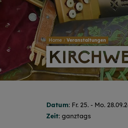
Home
Veranstaltungen
KIRCHWE
KIRCHWE
Datum
: Fr. 25. - Mo. 28.09.
Zeit
: ganztags