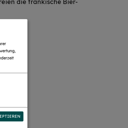
eien die fränkische Bier-
hrer
wertung,
derzeit
EPTIEREN