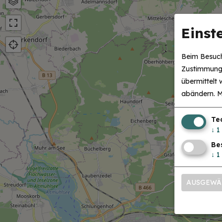
Karte
Luftbild
Einst
Beim Besuch
Zustimmung 
übermittelt
abändern.
M
Te
↓
1
Be
↓
1
AUSGEWÄ