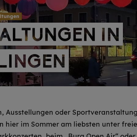
altungen
ALTUNGEN IN
ALTUNGEN IN
LINGEN
LINGEN
n, Ausstellungen oder Sportveranstaltunge
an hier im Sommer am liebsten unter fre
rkkonzerten, beim „Burg Open Air“ oder 