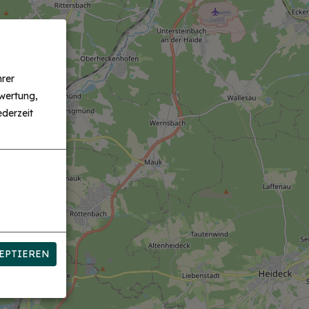
hrer
wertung,
derzeit
EPTIEREN