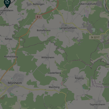
HINWEIS
Christkind & Engel gesucht!
Wir suchen dich als Christkind oder Engel. Hast
du Lust das Gesicht der Treuchtlinger
Schlossweihnacht zu sein, den Gästen ein
Lächeln ins Gesicht zu zaubern und Freude und
Herzlichkeit auszustrahlen? Dann melde dich
gerne bei uns!...
mehr