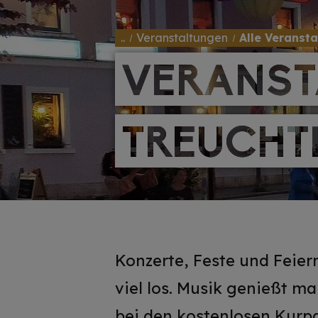
..
Veranstaltungen
Alle Veranst
VERANST
VERANST
TREUCHT
TREUCHT
Konzerte, Feste und Feier
viel los. Musik genießt m
bei den kostenlosen Kurpa