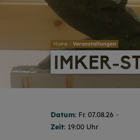
Home
Veranstaltungen
IMKER-S
IMKER-S
Datum
:
Fr. 07.08.26
Zeit
: 19:00 Uhr