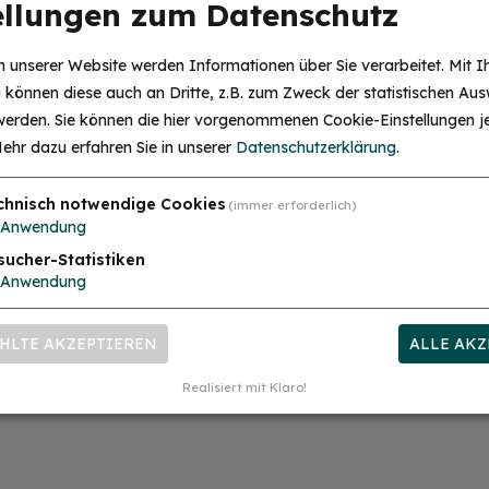
ellungen zum Datenschutz
 unserer Website werden Informationen über Sie verarbeitet. Mit I
Speiselokal "Grüner Baum"
können diese auch an Dritte, z.B. zum Zweck der statistischen Aus
Friedrichstr. 2
 werden. Sie können die hier vorgenommenen Cookie-Einstellungen je
91757 Treuchtlingen
ehr dazu erfahren Sie in unserer
Datenschutzerklärung
.
chnisch notwendige Cookies
(immer erforderlich)
Anwendung
sucher-Statistiken
mehr
irkende
Anwendung
HLTE AKZEPTIEREN
ALLE AKZ
Realisiert mit Klaro!