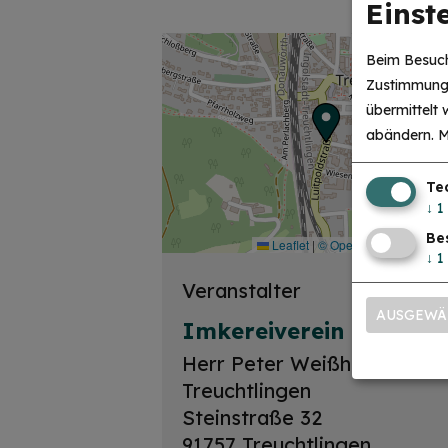
Einst
Beim Besuch
Zustimmung 
übermittelt
abändern.
M
Te
↓
1
Be
Leaflet
|
© OpenStreetMap-Mitw
↓
1
Veranstalter
AUSGEWÄ
Imkereiverein
Herr Peter Weißhaupt
Treuchtlingen
Steinstraße 32
91757 Treuchtlingen